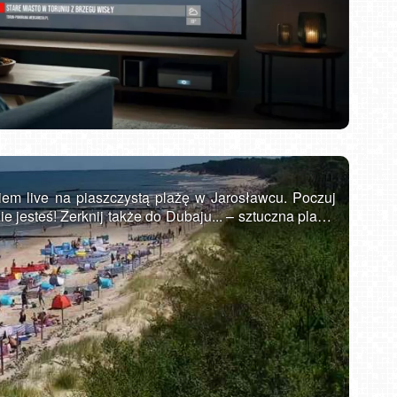
DZIWNÓW - widok na plażę
em live na piaszczystą plażę w Jarosławcu. Poczuj
e jesteś! Zerknij także do Dubaju... – sztuczna plaża.
ona w województwie zachodniopomorskim na Wybrzeżu
zy miastami Ustka i Darłowo. Posiada bardzo
onomiczną, co pozwala przyjąć rzesze turystów w
oraz sporej liczbie atrakcji każdy znajdzie tu coś dla
rystyczną, Jarosławiec ma do zaoferowania naprawdę
necznych na pięknej plaży, czy wodnej zabawie w
 Bursztynu, bądź oglądać wspaniałe widoki z 33
1838 roku. W pobliżu czyste, zielone lasy z licznymi
nadto, nieco na wschód znajduje się polodowcowe