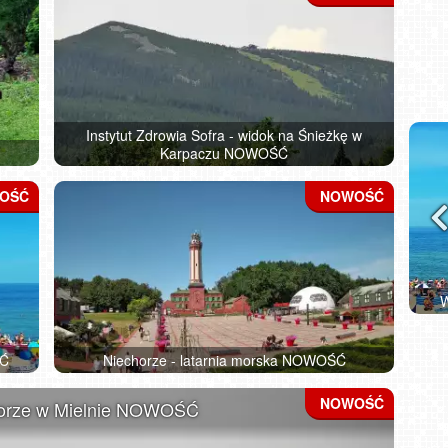
Instytut Zdrowia Sofra - widok na Śnieżkę w
Karpaczu NOWOŚĆ
i NOWOŚĆ
Władysławowo - widok na plażę - NOWOŚĆ
ŚĆ
Niechorze - latarnia morska NOWOŚĆ
 morze w Mielnie NOWOŚĆ