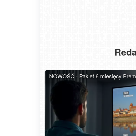
Reda
USTKA - widok z pylonu na plażę
NOWOŚĆ - Pakiet 6 miesięcy Premiu