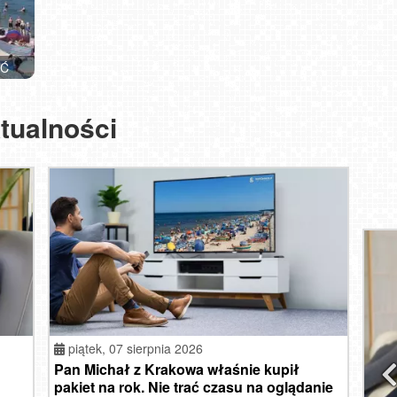
ŚĆ
SAR
Wej
tualności
St
Gi
piątek,
07 sierpnia 2026
Pan Michał z Krakowa właśnie kupił
pakiet na rok. Nie trać czasu na oglądanie