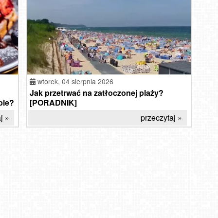
wtorek,
04 sierpnia 2026
Jak przetrwać na zatłoczonej plaży?
pie?
[PORADNIK]
j »
przeczytaj »