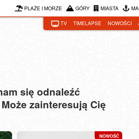
PLAŻE I MORZE
GÓRY
MIASTA
MA
TV
TIMELAPSE
NOWOŚCI
Międz
BOB
 nam się odnaleźć
 Może zainteresują Cię