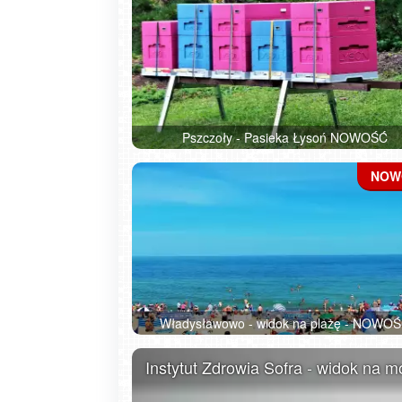
Pszczoły - Pasieka Łysoń NOWOŚĆ
Zakopane - widok na deptak Krupówk
Władysławowo - widok na plażę - NOWO
Instytut Zdrowia Sofra - widok na