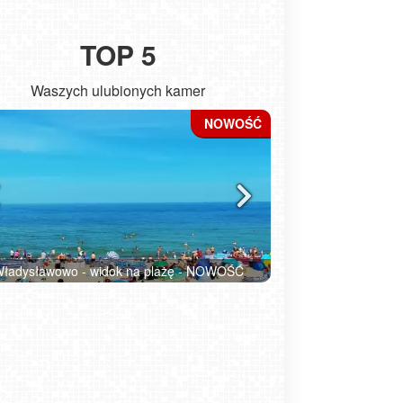
TOP 5
Waszych ulubionych kamer
Kołobrzeg - widok na molo
ŁEBA - wido