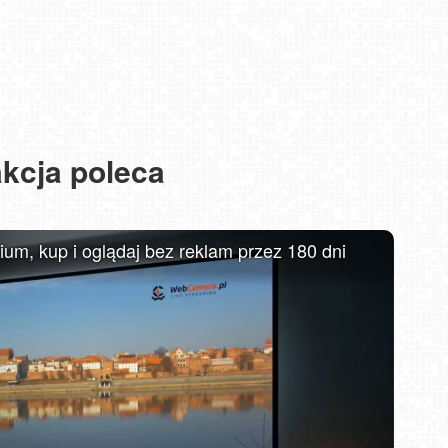
kcja poleca
MIELNO - widok na promenadę NOWOŚĆ
m, kup i oglądaj bez reklam przez 180 dni