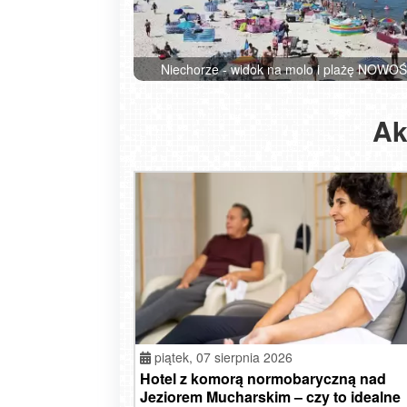
Niechorze - widok na molo i plażę NOWO
Ak
piątek,
07 sierpnia 2026
Hotel z komorą normobaryczną nad
Jeziorem Mucharskim – czy to idealne