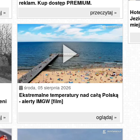
reklam. Kup dostęp PREMIUM.
piątek, 07 sierpnia 2026
Hotel z komorą normobaryczną nad
Pan
j »
przeczytaj »
Jeziorem Mucharskim – czy to idealne
paki
miejsce na reset?
rek
przeczytaj »
Ka
Ski
tury
Molo
LUBI
P
w
środa,
05 sierpnia 2026
Ekstremalne temperatury nad całą Polską
eni
- alerty IMGW [film]
j »
oglądaj »