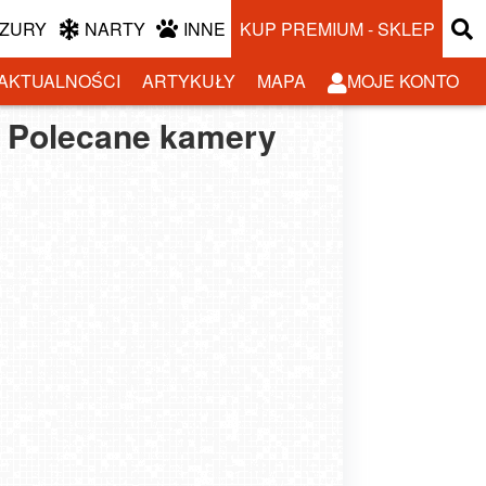
ZURY
NARTY
INNE
KUP PREMIUM - SKLEP
AKTUALNOŚCI
ARTYKUŁY
MAPA
MOJE KONTO
Polecane kamery
yzdroje - widok na
MIĘDZYZDROJE -
OLIN - widok na
ŚWINOUJŚCIE - widok
plażę
widok panoramiczny
plażę
na plaże i morze