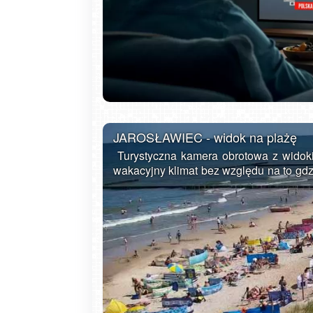
Gdańsk - Brzeźno molo
JAROSŁAWIEC - widok na plażę
Turystyczna kamera obrotowa z widoki
wakacyjny klimat bez względu na to gdzi
Jarosławiec to letniskowa wieś położ
Słowińskim nad Bałtykiem pomięd
rozbudowaną bazę noclegową i gastr
sezonie letnim. Dzięki szerokim plażom 
siebie. Jak na typową miejscowość tu
wiele. Oprócz zażywania kąpieli sło
Bałtyku, można tu odwiedzić Muzeum
metrowej zabytkowej latarni morskiej z 
ścieżkami pieszymi i rowerowymi. Po